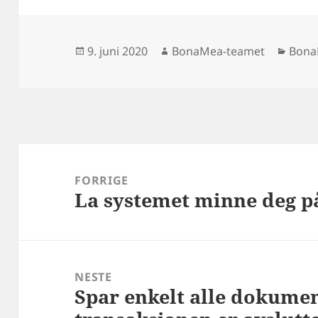
Publisert
Forfatter
Kateg
9. juni 2020
BonaMea-teamet
Bona
Innleggsnavigasjon
FORRIGE
La systemet minne deg på
Forrige
innlegg:
NESTE
Spar enkelt alle dokument
Neste
innlegg: