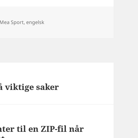
orier
Mea Sport
,
engelsk
 viktige saker
er til en ZIP-fil når