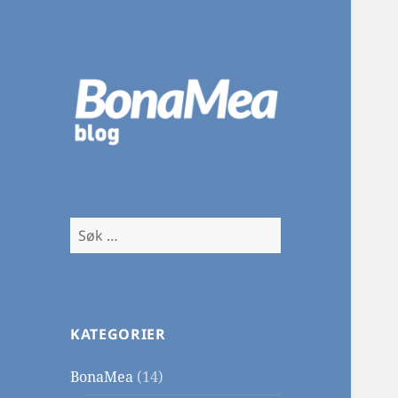
BonaMea Blog
Søk
etter:
KATEGORIER
BonaMea
(14)